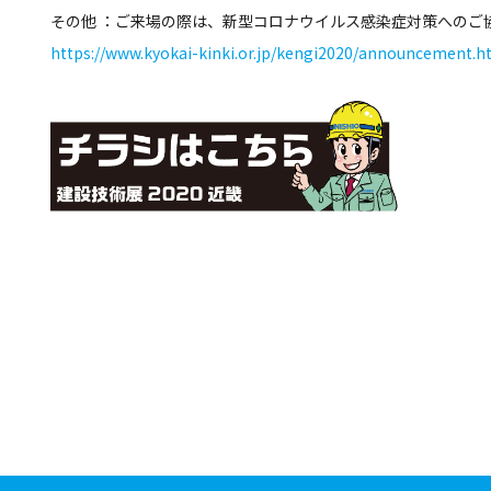
その他 ：ご来場の際は、新型コロナウイルス感染症対策へのご
https://www.kyokai-kinki.or.jp/kengi2020/announcement.h