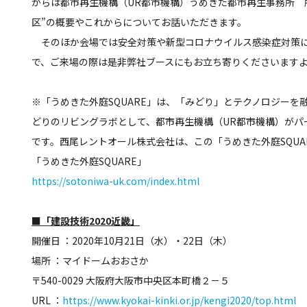
からは都市再生機構（UR都市機構）うめきた都市再生事務所 
区”の概要やこれからについてお話いただきます。
そのほか会場では安全対策や新型コロナウイルス感染症対策に
で、ご来場の際は是非弊社ブースにもお立ち寄りくださいます
※「うめきた外庭SQUARE」は、「みどり」とテクノロジーを融合
どりのリビングラボとして、都市再生機構（UR都市機構）がパ
です。西尾レントオール株式会社は、この「うめきた外庭SQUA
「うめきた外庭SQUARE」
https://sotoniwa-uk.com/index.html
■「建設技術2020近畿」
開催日 ：2020年10月21日（水）・22日（木）
場所 ：マイドームおおさか
〒540-0029 大阪府大阪市中央区本町橋２－５
URL ：
https://www.kyokai-kinki.or.jp/kengi2020/top.html