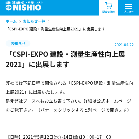
建機（建設機械）・重機レンタル
商品一覧
お知らせ一覧
メニュー
問合せ依頼
ホーム
お知らせ一覧
問合せ依頼リスト
お問合せ
「CSPI-EXPO 建設・測量生産性向上展2021」に出展します
エリア情報を見る
お知らせ
2021.04.22
北海道
東北
関東
「CSPI-EXPO 建設・測量生産性向上展
2021」に出展します
中部
関西
中国・四国
弊社では下記日程で開催される「CSPI-EXPO 建設・測量生産性向
九州・沖縄（外部）
上展2021」に出展いたします。
是非弊社ブースへもお立ち寄り下さい。詳細は公式ホームページ
をご覧下さい。（バナーをクリックすると別ページで開きます）
【日時】2021年5月12日(水)~14日(金)10：00~17：00