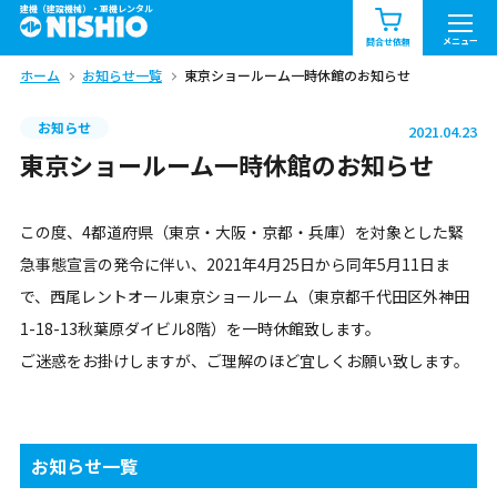
建機（建設機械）・重機レンタル
商品一覧
お知らせ一覧
メニュー
問合せ依頼
ホーム
お知らせ一覧
東京ショールーム一時休館のお知らせ
問合せ依頼リスト
お問合せ
お知らせ
2021.04.23
エリア情報を見る
東京ショールーム一時休館のお知らせ
北海道
東北
関東
この度、4都道府県（東京・大阪・京都・兵庫）を対象とした緊
中部
関西
中国・四国
急事態宣言の発令に伴い、2021年4月25日から同年5月11日ま
で、西尾レントオール東京ショールーム（東京都千代田区外神田
九州・沖縄（外部）
1-18-13秋葉原ダイビル8階）を一時休館致します。
ご迷惑をお掛けしますが、ご理解のほど宜しくお願い致します。
お知らせ一覧