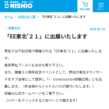
建機（建設機械）・重機レンタル
商品一覧
お知らせ一覧
メニュー
問合せ依頼
ホーム
お知らせ一覧
「EE東北’２１」に出展いたします
問合せ依頼リスト
お問合せ
お知らせ
2021.05.24
エリア情報を見る
「EE東北’２１」に出展いたします
北海道
東北
関東
弊社では下記日程で開催される「EE東北’２１」に出展いたしま
中部
関西
中国・四国
す。
是非弊社ブースへもお立ち寄り下さい。
九州・沖縄（外部）
また、開催３０周年記念イベントとして、弊社の東北テクノヤー
ドをサブ会場として提供し「i‐Construction体験広場」にも出
展します。（本会場からシャトルバスが運行いたします。）
詳細は公式ホームページをご覧下さい。
（バナーをクリックすると別ページで開きます）