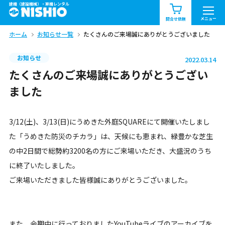
建機（建設機械）・重機レンタル
商品一覧
お知らせ一覧
メニュー
問合せ依頼
ホーム
お知らせ一覧
たくさんのご来場誠にありがとうございました
問合せ依頼リスト
お問合せ
お知らせ
2022.03.14
エリア情報を見る
たくさんのご来場誠にありがとうござい
北海道
東北
関東
ました
中部
関西
中国・四国
3/12(土)、3/13(日)にうめきた外庭SQUAREにて開催いたしまし
た「うめきた防災のチカラ」は、天候にも恵まれ、緑豊かな芝生
九州・沖縄（外部）
の中2日間で総勢約3200名の方にご来場いただき、大盛況のうち
に終了いたしました。
ご来場いただきました皆様誠にありがとうございました。
また、会期中に行っておりましたYouTubeライブのアーカイブを