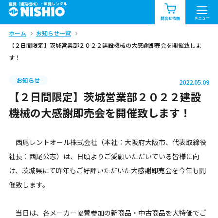
建機（建設機械）・重機レンタル
商品一覧
お知らせ一覧
メニュー
問合せ依頼
ホーム
お知らせ一覧
問合せ依頼リスト
お問合せ
【２日間限定】茨城営業部２０２２建設機械の大感謝即売会を開催致しま
す！
エリア情報を見る
北海道
東北
関東
お知らせ
2022.05.09
【２日間限定】茨城営業部２０２２建設
中部
関西
中国・四国
機械の大感謝即売会を開催致します！
九州・沖縄（外部）
西尾レントオール株式会社（本社：大阪府大阪市、代表取締役
社長：西尾公志）は、日頃よりご愛顧いただいている皆様に向
け、茨城県にて昨年もご好評いただいた大感謝即売会を今年も開
催致します。
当日は、各メーカー協賛参加の新商品・中古商品を大特価でご