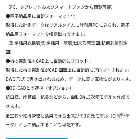
（PC、タブレットおよびスマートフォンから閲覧可能）
●電子納品用に自動フォーマット化
：
取得した計測データはリアルタイムに計測用PC に送られ、電子
納品用フォーマットで帳票出力できます。
（測定結果総括表/測定結果一覧表/出来形管理図/杭偏芯量測定
図）
●杭の実測値をCAD上に自動的にプロット
：
取得した杭の実測値がCAD 図面上に自動的にプロットされます。
DWG 形式で書き出されるため、データに高い互換性があります。
●3D-CADとの連携（オプション）
：
杭口径、座標値、杭長などから、自動的に3次元モデルを作成で
きます。
※2
後工程や維持管理に活用できる出来形の3次元モデル（CIM
デ
ータ）として納品することも可能です。