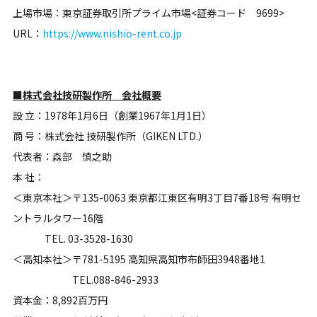
上場市場：東京証券取引所プライム市場<証券コード 9699>
URL：
https://www.nishio-rent.co.jp
■株式会社技研製作所 会社概要
設 立：1978年1月6日（創業1967年1月1日）
商 号：株式会社 技研製作所（GIKEN LTD.）
代表者：森部 慎之助
本 社：
＜東京本社＞〒135-0063 東京都江東区有明3丁目7番18号 有明セ
ントラルタワー16階
TEL. 03-3528-1630
＜高知本社＞〒781-5195 高知県高知市布師田3948番地1
TEL.088-846-2933
資本金：8,892百万円