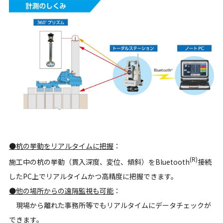
●杭の挙動をリアルタイムに把握
：
(R)
施工中の杭の挙動（貫入深度、変位、傾斜）をBluetooth
接続
したPC上でリアルタイムかつ高精度に把握できます。
●他の場所からの遠隔監視も可能
：
現場から離れた事務所等でもリアルタイムにデータチェックが
できます。