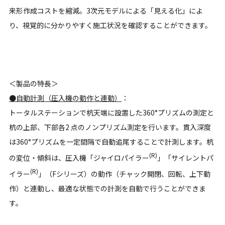
来形作成コストを縮減。3次元モデルによる「見える化」によ
り、視覚的に分かりやすく施工状況を確認することができます。
＜製品の特長＞
●自動計測（圧入機の動作と連動）
：
トータルステーションで杭天端に設置した360°プリズムの測定と
杭の上部、下部各2 点のノンプリズム測定を行います。貫入深度
は360°プリズムを一定間隔で自動追尾することで計測します。杭
(R)
の変位・傾斜は、圧入機「ジャイロパイラー
」「サイレントパ
(R)
イラー
」（Fシリーズ）の動作（チャック開閉、回転、上下動
作）と連動し、最適な状態での計測を自動で行うことができま
す。