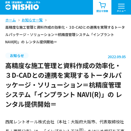
建機（建設機械）・重機レンタル
商品一覧
お知らせ一覧
メニュー
問合せ依頼
ホーム
お知らせ一覧
問合せ依頼リスト
お問合せ
高精度な施工管理と資料作成の効率化・３D-CADとの連携を実現するトータ
ルパッケージ・ソリューション＝杭精度管理システム「インプラント
エリア情報を見る
NAVI(R)」の レンタル提供開始＝
北海道
東北
関東
お知らせ
2022.09.05
高精度な施工管理と資料作成の効率化・
中部
関西
中国・四国
３D-CADとの連携を実現するトータルパ
九州・沖縄（外部）
ッケージ・ソリューション＝杭精度管理
システム「インプラント NAVI(R)」の レ
ンタル提供開始＝
西尾レントオール株式会社（本社：大阪府大阪市、代表取締役社
(R)
長：西尾公志）は、「インプラント工法
」をはじめ杭打ち工事