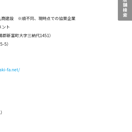
店舗検索
丸商建設 ※順不同、現時点での協賛企業
メント
湯郡新富町大字三納代1451）
-5）
ki-fa.net/
.）