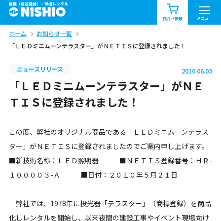
建機（建設機械）・重機レンタル
商品一覧
お知らせ一覧
メニュー
問合せ依頼
ホーム
お知らせ一覧
問合せ依頼リスト
お問合せ
「ＬＥＤミニムーンテラスター」がＮＥＴＩＳに登録されました！
エリア情報を見る
ニュースリリース
2010.06.03
北海道
東北
関東
「ＬＥＤミニムーンテラスター」がＮＥ
ＴＩＳに登録されました！
中部
関西
中国・四国
この度、弊社のオリジナル商品である「ＬＥＤミニムーンテラス
九州・沖縄（外部）
ター」がＮＥＴＩＳに登録されましたのでご案内申し上げます。
■新技術名称：ＬＥＤ照明器 ■ＮＥＴＩＳ登録番号：ＨＲ-
１００００３-Ａ ■日付：２０１０年５月２１日
弊社では、1978年に投光器「テラスター」（商標登録）を商品
化しレンタルを開始し、以来夜間の建設工事やイベント現場向け