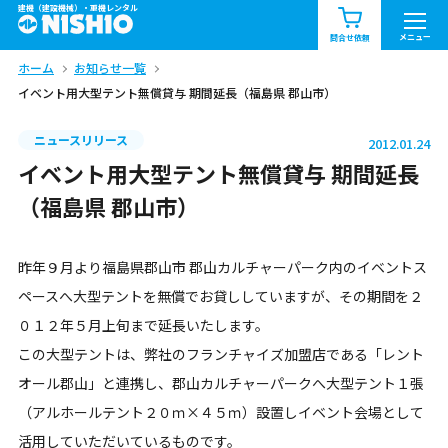
建機（建設機械）・重機レンタル
商品一覧
お知らせ一覧
メニュー
問合せ依頼
ホーム
お知らせ一覧
問合せ依頼リスト
お問合せ
イベント用大型テント無償貸与 期間延長（福島県 郡山市）
エリア情報を見る
ニュースリリース
2012.01.24
北海道
東北
関東
イベント用大型テント無償貸与 期間延長
（福島県 郡山市）
中部
関西
中国・四国
昨年９月より福島県郡山市 郡山カルチャーパーク内のイベントス
九州・沖縄（外部）
ペースへ大型テントを無償でお貸ししていますが、その期間を２
０１２年５月上旬まで延長いたします。
この大型テントは、弊社のフランチャイズ加盟店である「レント
オール郡山」と連携し、郡山カルチャーパークへ大型テント１張
（アルホールテント２０ｍ×４５ｍ）設置しイベント会場として
活用していただいているものです。