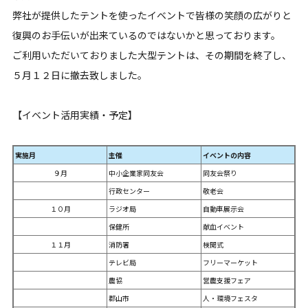
弊社が提供したテントを使ったイベントで皆様の笑顔の広がりと
復興のお手伝いが出来ているのではないかと思っております。
ご利用いただいておりました大型テントは、その期間を終了し、
５月１２日に撤去致しました。
【イベント活用実績・予定】
実施月
主催
イベントの内容
９月
中小企業家同友会
同友会祭り
行政センター
敬老会
１０月
ラジオ局
自動車展示会
保健所
献血イベント
１１月
消防署
検閲式
テレビ局
フリーマーケット
農協
営農支援フェア
郡山市
人・環境フェスタ