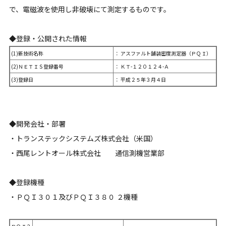
で、電磁波を使用し非破壊にて測定するものです。
◆登録・公開された情報
(1)新技術名称
： アスファルト舗装密度測定器（ＰＱＩ）
(2)ＮＥＴＩＳ登録番号
： ＫＴ-１２０１２４-Ａ
(3)登録日
： 平成２５年３月４日
◆開発会社・部署
・トランステックシステムズ株式会社（米国）
・西尾レントオール株式会社 通信測機営業部
◆登録機種
・ＰＱＩ３０１及びＰＱＩ３８０ ２機種