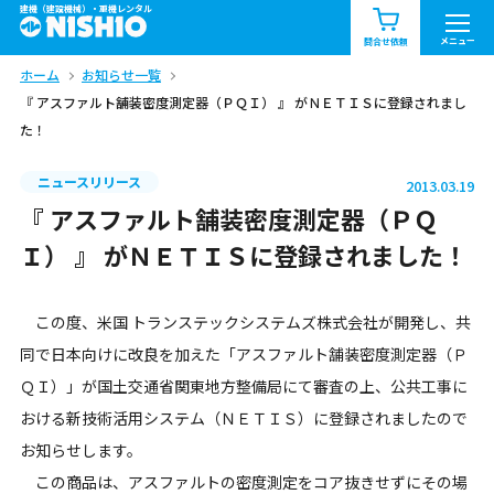
建機（建設機械）・重機レンタル
商品一覧
お知らせ一覧
メニュー
問合せ依頼
ホーム
お知らせ一覧
問合せ依頼リスト
お問合せ
『 アスファルト舗装密度測定器（ＰＱＩ） 』 がＮＥＴＩＳに登録されまし
た！
エリア情報を見る
北海道
東北
関東
ニュースリリース
2013.03.19
『 アスファルト舗装密度測定器（ＰＱ
中部
関西
中国・四国
Ｉ） 』 がＮＥＴＩＳに登録されました！
九州・沖縄（外部）
この度、米国 トランステックシステムズ株式会社が開発し、共
同で日本向けに改良を加えた「アスファルト舗装密度測定器（Ｐ
ＱＩ）」が国土交通省関東地方整備局にて審査の上、公共工事に
おける新技術活用システム（ＮＥＴＩＳ）に登録されましたので
お知らせします。
この商品は、アスファルトの密度測定をコア抜きせずにその場