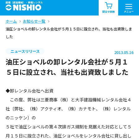
建機（建設機械）・重機レンタル
商品一覧
お知らせ一覧
メニュー
問合せ依頼
ホーム
お知らせ一覧
問合せ依頼リスト
お問合せ
油圧ショベルの卸レンタル会社が５月１５日に設立され、当社も出資致しま
した
エリア情報を見る
北海道
東北
関東
ニュースリリース
2013.05.16
油圧ショベルの卸レンタル会社が５月１
中部
関西
中国・四国
５日に設立され、当社も出資致しました
九州・沖縄（外部）
◆卸レンタル会社へ出資
この度、弊社は三菱商事（株）と大手建設機械レンタル会社４
社〔弊社、（株）アクティオ、（株）カナモト、（株）レンタル
のニッケン〕の
５社で油圧ショベルの第４次排ガス規制を見据えた対応として５
月１５日に設立された、油圧ショベルをレンタル会社に貸し出し