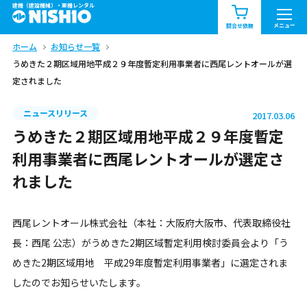
建機（建設機械）・重機レンタル
商品一覧
お知らせ一覧
メニュー
問合せ依頼
ホーム
お知らせ一覧
問合せ依頼リスト
お問合せ
うめきた２期区域用地平成２９年度暫定利用事業者に西尾レントオールが選
定されました
エリア情報を見る
北海道
東北
関東
ニュースリリース
2017.03.06
うめきた２期区域用地平成２９年度暫定
中部
関西
中国・四国
利用事業者に西尾レントオールが選定さ
れました
九州・沖縄（外部）
西尾レントオール株式会社（本社：大阪府大阪市、代表取締役社
長：西尾 公志）がうめきた2期区域暫定利用検討委員会より「う
めきた2期区域用地 平成29年度暫定利用事業者」に選定されま
したのでお知らせいたします。