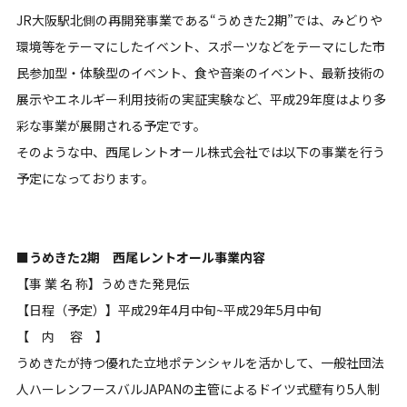
JR大阪駅北側の再開発事業である“うめきた2期”では、みどりや
環境等をテーマにしたイベント、スポーツなどをテーマにした市
民参加型・体験型のイベント、食や音楽のイベント、最新技術の
展示やエネルギー利用技術の実証実験など、平成29年度はより多
彩な事業が展開される予定です。
そのような中、西尾レントオール株式会社では以下の事業を行う
予定になっております。
■うめきた2期 西尾レントオール事業内容
【事 業 名 称】うめきた発見伝
【日程（予定）】平成29年4月中旬~平成29年5月中旬
【 内 容 】
うめきたが持つ優れた立地ポテンシャルを活かして、一般社団法
人ハーレンフースバルJAPANの主管によるドイツ式壁有り5人制