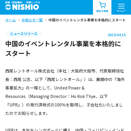
建機（建設機械）・重機レンタル
商品一覧
お知らせ一覧
メニュー
問合せ依頼
ホーム
お知らせ一覧
中国のイベントレンタル事業を本格的にスタート
問合せ依頼リスト
お問合せ
ニュースリリース
2019.04.15
エリア情報を見る
中国のイベントレンタル事業を本格的に
北海道
東北
関東
スタート
中部
関西
中国・四国
西尾レントオール株式会社（本社：大阪府大阪市、代表取締役社
長：西尾 公志、以下「西尾レントオール」）は、展開中の『海外
九州・沖縄（外部）
事業拡大』の一環として、United Power &
Resources（Managing Director：Ho Kok Thye、以下
『UPR』）の発行済株式の100％を取得し、子会社化いたしまし
たのでお知らせします。
UPRは、本社をシンガポールに構え、中国・フィリピン・インド