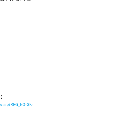
）】
iew.asp?REG_NO=SK-