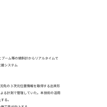
（TS）とブーム等の傾斜計からリアルタイムで
支援システム
ら刃先の３次元位置情報を取得する出来形
による計測で管理していた。本技術の活用
上する。
め施工性が向上する。