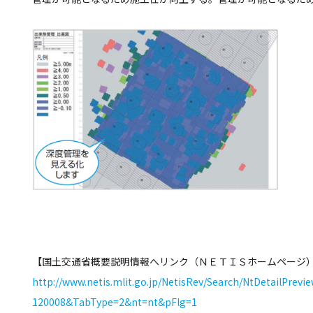
【国土交通省概要説明情報へリンク（ＮＥＴＩＳホームページ
http://www.netis.mlit.go.jp/NetisRev/Search/NtDetailPrev
120008&TabType=2&nt=nt&pFlg=1