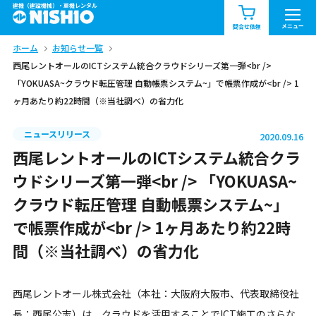
建機（建設機械）・重機レンタル
商品一覧
お知らせ一覧
メニュー
問合せ依頼
ホーム
お知らせ一覧
問合せ依頼リスト
お問合せ
西尾レントオールのICTシステム統合クラウドシリーズ第一弾<br />
「YOKUASA~クラウド転圧管理 自動帳票システム~」で帳票作成が<br /> 1
エリア情報を見る
ヶ月あたり約22時間（※当社調べ）の省力化
北海道
東北
関東
ニュースリリース
2020.09.16
西尾レントオールのICTシステム統合クラ
中部
関西
中国・四国
ウドシリーズ第一弾<br /> 「YOKUASA~
九州・沖縄（外部）
クラウド転圧管理 自動帳票システム~」
で帳票作成が<br /> 1ヶ月あたり約22時
間（※当社調べ）の省力化
西尾レントオール株式会社（本社：大阪府大阪市、代表取締役社
長：西尾公志）は、クラウドを活用することでICT施工のさらな