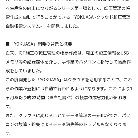
る生産性の向上につながるシリーズ第一弾として、転圧管理の帳
票作成を自動で行うことができる「YOKUASA~クラウド転圧管理
自動帳票システム~」を開発しました。
■「YOKUASA」開発の背景と概要
従来、ICT施工の転圧管理の帳票作成は、転圧の施工情報をUSB
メモリ等の記録媒体を介し、手作業でパソコンに移行して帳票作
成をしていました。
この度開発した「YOKUASA」はクラウドを活用することで、これ
らの作業が翌朝には自動で行われるようになります。これにより
1
ヶ月あたり約22時間
（※当社調べ）の帳票作成省力化が図れま
す。
また、クラウドに変わることでデータ管理の一元化ができ、パソ
コンの故障・紛失によるデータ消失等のトラブルもなくなりま
す。