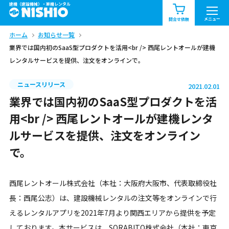
建機（建設機械）・重機レンタル
商品一覧
お知らせ一覧
メニュー
問合せ依頼
ホーム
お知らせ一覧
問合せ依頼リスト
お問合せ
業界では国内初のSaaS型プロダクトを活用<br /> 西尾レントオールが建機
レンタルサービスを提供、注文をオンラインで。
エリア情報を見る
北海道
東北
関東
ニュースリリース
2021.02.01
業界では国内初のSaaS型プロダクトを活
中部
関西
中国・四国
用<br /> 西尾レントオールが建機レンタ
ルサービスを提供、注文をオンライン
九州・沖縄（外部）
で。
西尾レントオール株式会社（本社：大阪府大阪市、代表取締役社
長：西尾公志）は、建設機械レンタルの注文等をオンラインで行
えるレンタルアプリを2021年7月より関西エリアから提供を予定
しております。本サービスは、SORABITO株式会社（本社：東京