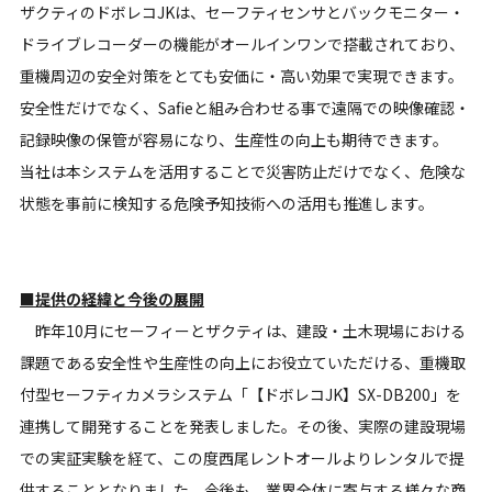
ザクティのドボレコJKは、セーフティセンサとバックモニター・
ドライブレコーダーの機能がオールインワンで搭載されており、
重機周辺の安全対策をとても安価に・高い効果で実現できます。
安全性だけでなく、Safieと組み合わせる事で遠隔での映像確認・
記録映像の保管が容易になり、生産性の向上も期待できます。
当社は本システムを活用することで災害防止だけでなく、危険な
状態を事前に検知する危険予知技術への活用も推進します。
■提供の経緯と今後の展開
昨年10月にセーフィーとザクティは、建設・土木現場における
課題である安全性や生産性の向上にお役立ていただける、重機取
付型セーフティカメラシステム「【ドボレコJK】SX-DB200」を
連携して開発することを発表しました。その後、実際の建設現場
での実証実験を経て、この度西尾レントオールよりレンタルで提
供することとなりました。今後も、業界全体に寄与する様々な商