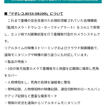
■「ドボレコJK(SX-DB200)」について
これまで重機の安全支援のため個別搭載されていた各種機能
（監視カメラ・ドラレコ・セーフティアラート）を３in１で実現
し、エッジ側でAI画像処理を行う重機取付型のカメラシステムで
す。
リアルタイムの映像ストリーミングおよびクラウド録画機能で、
遠隔モニタリングや映像の振り返りにも対応しています。
＜製品の特長＞
・2台の後方設置カメラで重機後方と側面を広範囲に撮影し死角
をカバー
・人物検知をし、死角の危険を操縦者に警告
・常時記録、人物検知時の映像記録、通信切断時のローカルバッ
クアップ記録など豊富な撮影モード
・現場の状況を遠隔からリアルタイムモニタリング