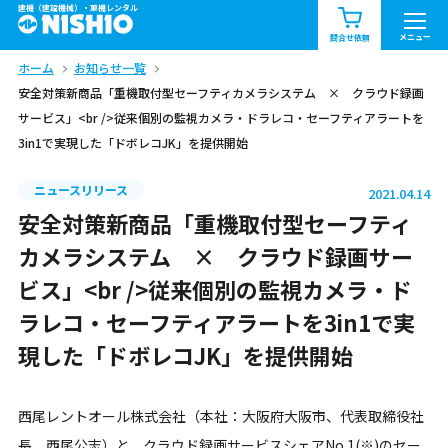
建機（建設機械）・重機レンタル
商品一覧
お知らせ一覧
メニュー
問合せ依頼
ホーム
お知らせ一覧
問合せ依頼リスト
お問合せ
安全対策新商品「重機取付型セーフティカメラシステム × クラウド録画
サービス」<br />従来個別の監視カメラ・ドラレコ・セーフティアラートを
エリア情報を見る
3in1で実現した「ドボレコJK」を提供開始
北海道
東北
関東
ニュースリリース
2021.04.14
安全対策新商品「重機取付型セーフティ
中部
関西
中国・四国
カメラシステム × クラウド録画サー
九州・沖縄（外部）
ビス」<br />従来個別の監視カメラ・ド
ラレコ・セーフティアラートを3in1で実
現した「ドボレコJK」を提供開始
西尾レントオール株式会社（本社：大阪府大阪市、代表取締役社
長 西尾公志）と、クラウド録画サービスシェアNo.1(※)のセー