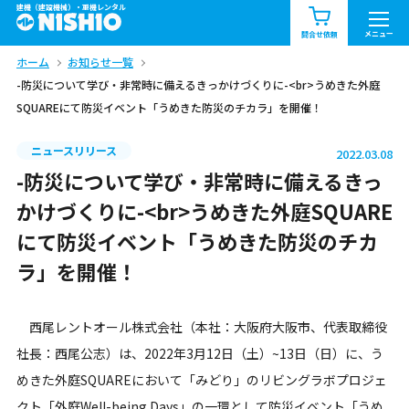
建機（建設機械）・重機レンタル
商品一覧
お知らせ一覧
メニュー
問合せ依頼
ホーム
お知らせ一覧
問合せ依頼リスト
お問合せ
-防災について学び・非常時に備えるきっかけづくりに-<br>うめきた外庭
SQUAREにて防災イベント「うめきた防災のチカラ」を開催！
エリア情報を見る
北海道
東北
関東
ニュースリリース
2022.03.08
-防災について学び・非常時に備えるきっ
中部
関西
中国・四国
かけづくりに-<br>うめきた外庭SQUARE
にて防災イベント「うめきた防災のチカ
九州・沖縄（外部）
ラ」を開催！
西尾レントオール株式会社（本社：大阪府大阪市、代表取締役
社長：西尾公志）は、2022年3月12日（土）~13日（日）に、う
めきた外庭SQUAREにおいて「みどり」のリビングラボプロジェ
クト「外庭Well-being Days」の一環として防災イベント「うめ