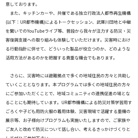
意しております。
また、キッチンカーや、共催である独立行政法人都市再生機構
(以下：UR都市機構)によるトークセッション、武庫川団地と中継
を繋いでのYouTubeライブ等、普段から我々が注力する防災・災
害復興支援への取り組みも体験していただけます。災害時におけ
る行動指針に併せて、どういった製品が役立つのか、どのような
活用方法があるのかを把握する貴重な機会でもあります。
さらに、災害時には避難拠点で多くの地域住民の方々と共助し
ていくこととなります。本プログラムでは多くの地域住民の方々
にご参加いただくことで、地域コミュニティの連携促進の場とな
ることにも期待しています。UR都市機構による防災対策学習用す
ごろくや子ども用防火服の着用体験、災害現場で活躍する重機の
展示等、お子様向けプログラムも実施いたしますので、ご家族や
ご友人と改めて防災について話し合い、考えるきっかけづくりと