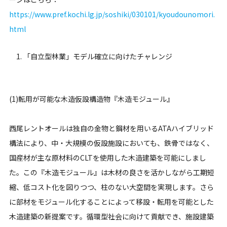
https://www.pref.kochi.lg.jp/soshiki/030101/kyoudounomori.
html
「自立型林業」モデル確立に向けたチャレンジ
(1)転用が可能な木造仮設構造物『木造モジュール』
西尾レントオールは独自の金物と鋼材を用いるATAハイブリッド
構法により、中・大規模の仮設施設においても、鉄骨ではなく、
国産材が主な原材料のCLTを使用した木造建築を可能にしまし
た。この『木造モジュール』は木材の良さを活かしながら工期短
縮、低コスト化を図りつつ、柱のない大空間を実現します。さら
に部材をモジュール化することによって移設・転用を可能とした
木造建築の新提案です。循環型社会に向けて貢献でき、施設建築