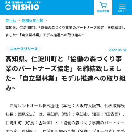
建機（建設機械）・重機レンタル
商品一覧
お知らせ一覧
メニュー
問合せ依頼
ホーム
お知らせ一覧
問合せ依頼リスト
お問合せ
高知県、仁淀川町と「協働の森づくり事業のパートナーズ協定」を締結致し
ました~「自立型林業」モデル推進への取り組み~
エリア情報を見る
北海道
東北
関東
ニュースリリース
2022.05.31
高知県、仁淀川町と「協働の森づくり事
中部
関西
中国・四国
業のパートナーズ協定」を締結致しまし
た~「自立型林業」モデル推進への取り組
九州・沖縄（外部）
み~
西尾レントオール株式会社（本社：大阪府大阪市、代表取締役
社長：西尾公志）は、高知県（県庁：高知市、知事：?田省司）、
仁淀川町（町長：古味実）と「協働の森づくり事業のパートナー
ズ協定」を締結し、仁淀川町内の森林（名称：ブルーの森）の整