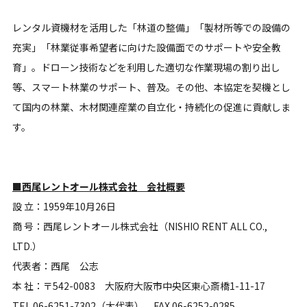
レンタル資機材を活用した「林道の整備」「製材所等での設備の
充実」「林業従事希望者に向けた設備面でのサポートや安全教
育」。ドローン技術などを利用した適切な作業現場の割り出し
等、スマート林業のサポート、普及。その他、本協定を契機とし
て国内の林業、木材関連産業の自立化・持続化の促進に貢献しま
す。
■西尾レントオール株式会社 会社概要
設 立：1959年10月26日
商 号：西尾レントオール株式会社（NISHIO RENT ALL CO.,
LTD.）
代表者：西尾 公志
本 社：〒542-0083 大阪府大阪市中央区東心斎橋1-11-17
TEL.06-6251-7302（大代表） FAX.06-6252-0285