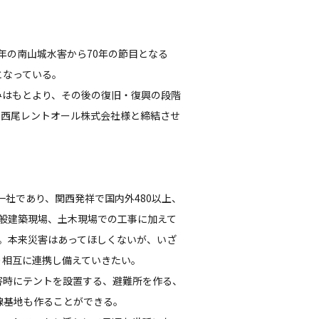
8年の南山城水害から70年の節目となる
となっている。
みはもとより、その後の復旧・復興の段階
回西尾レントオール株式会社様と締結させ
一社であり、関西発祥で国内外480以上、
般建築現場、土木現場での工事に加えて
る。本来災害はあってほしくないが、いざ
り相互に連携し備えていきたい。
害時にテントを設置する、避難所を作る、
線基地も作ることができる。