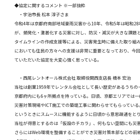
◆協定に関するコメント ※一部抜粋
・宇治市長 松本 淳子さま
令和4年は京都府南部地域豪雨災害から10年、令和5年は昭和2
が、頻発化・激甚化する災害に対し、防災・減災が大きな課題
タイムラインの作成支援等による、災害発生時に備えた取り組
においても住民の方々への支援は非常に重要となっており、今
ていただいた協定を大変心強く思っている。
・西尾レントオール株式会社 取締役関西支店長 橋本 宏治
当社は創業1959年でレンタル会社として長い歴史があるうちの
京都府内にも6ヶ所拠点を持っている。日頃、京都エリアでは一
災害対策現場やICT施工での築堤工事に関わらせてもらってい
というときにスムースに機能するように日頃から意思疎通をと
当社が得意とするのは「仮設のチカラ」、何もない空間にも災
さらにはWeb環境を整備することができ災害対策本部などの前