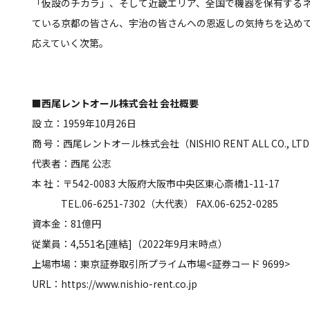
「仮設のチカラ」、そして近畿エリア、全国で機器を保有する
ている京都の皆さん、宇治の皆さんへの恩返しの気持ちを込め
応えていく次第。
■西尾レントオール株式会社 会社概要
設 立：1959年10月26日
商 号：西尾レントオール株式会社（NISHIO RENT ALL CO., LTD
代表者：西尾 公志
本 社：〒542-0083 大阪府大阪市中央区東心斎橋1-11-17
TEL.06-6251-7302（大代表） FAX.06-6252-0285
資本金：81億円
従業員：4,551名[連結]（2022年9月末時点）
上場市場：東京証券取引所プライム市場<証券コード 9699>
URL：https://www.nishio-rent.co.jp