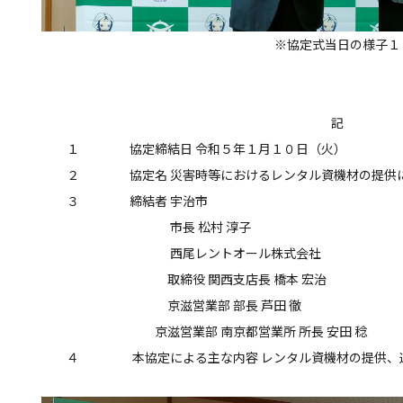
※協定式当日の様子１
記
１ 協定締結日 令和５年１月１０日（火）
２ 協定名 災害時等におけるレンタル資機材の提供に
３ 締結者 宇治市
市長 松村 淳子
西尾レントオール株式会社
取締役 関西支店長 橋本 宏治
京滋営業部 部長 芦田 徹
京滋営業部 南京都営業所 所長 安田 稔
４ 本協定による主な内容 レンタル資機材の提供、運