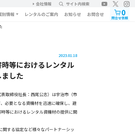
会社情報
サイト内検索
0
域別情報
レンタルのご案内
お知らせ
お問合せ
問合せ依頼
た
2023.01.18
害時等におけるレンタル
しました
表取締役社長：西尾公志）は宇治市（市
て、必要となる資機材を迅速に確保し、避
害時等におけるレンタル資機材の提供に関
に関する協定など様々なパートナーシッ