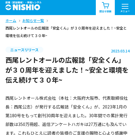
建機（建設機械）・重機レンタル
商品一覧
お知らせ一覧
メニュー
問合せ依頼
ホーム
お知らせ一覧
問合せ依頼リスト
お問合せ
西尾レントオールの広報誌「安全くん」が３０周年を迎えました！~安全と
環境を伝え続けて３０年~
エリア情報を見る
北海道
東北
関東
ニュースリリース
2023.03.14
西尾レントオールの広報誌「安全くん」
中部
関西
中国・四国
が３０周年を迎えました！~安全と環境を
伝え続けて３０年~
九州・沖縄（外部）
西尾レントオール株式会社（本社：大阪府大阪市、代表取締役社
長：西尾公志）が発行する広報誌「安全くん」が、2023年1月の
第180号をもって創刊30周年を迎えました。30年間での累計発行
部数は350万冊超、返信アンケートハガキは27万通にも及んでい
ます。これもひとえに読者の皆様のご支援の賜物と心より感謝申