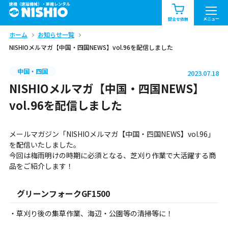
建機（建設機械）・重機レンタル
商品一覧
お知らせ一覧
メニュー
問合せ依頼
ホーム
お知らせ一覧
問合せ依頼リスト
お問合せ
NISHIOメルマガ【中国・四国NEWS】vol.96を配信しました
エリア情報を見る
中国・四国
2023.07.18
北海道
東北
関東
NISHIOメルマガ【中国・四国NEWS】
vol.96を配信しました
中部
関西
中国・四国
メールマガジン「NISHIOメルマガ【中国・四国NEWS】vol.96」
九州・沖縄（外部）
を配信いたしました。
今回は梅雨明けの時期に必須となる、芝刈り作業で大活躍する商
品をご紹介します！
グリーンフォークGF1500
・草刈り後の集草作業、海辺・公園等の清掃等に！