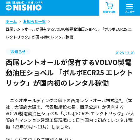
建機（建設機械）・重機レンタル
商品一覧
お知らせ一覧
メニュー
問合せ依頼
ホーム
お知らせ一覧
問合せ依頼リスト
お問合せ
西尾レントオールが保有するVOLVO製電動油圧ショベル 「ボルボECR25 エ
レクトリック」が国内初のレンタル稼働
エリア情報を見る
北海道
東北
関東
お知らせ
2023.12.20
西尾レントオールが保有するVOLVO製電
中部
関西
中国・四国
動油圧ショベル 「ボルボECR25 エレクト
リック」が国内初のレンタル稼働
九州・沖縄（外部）
ニシオホールディングス傘下の西尾レントオール株式会社（本
社：大阪府大阪市、代表取締役社長：西尾公志）が保有する
VOLVO製電動油圧ショベル「ボルボECR25 エレクトリック」が大
阪府内マンション建設工事現場にて日本国内で初めてレンタル稼
働（23年10月～11月）しました。
詳しくは下記よりご確認ください。