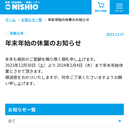
建機（建設機械）・重機レンタル
商品一覧
お知らせ一覧
メニュー
問合せ依頼
ホーム
お知らせ一覧
年末年始の休業のお知らせ
問合せ依頼リスト
お問合せ
お知らせ
2023.12.27
エリア情報を見る
年末年始の休業のお知らせ
北海道
東北
関東
本年も格別のご愛顧を賜り厚く御礼申し上げます。
中部
関西
中国・四国
2023年12月30日（土）より 2024年1月4日（木）まで年末年始休
業とさせて頂きます。
御迷惑をおかけいたしますが、何卒ご了承くださいますようお願
九州・沖縄（外部）
い申し上げます。
お知らせ一覧
全て