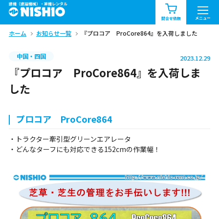
建機（建設機械）・重機レンタル
商品一覧
お知らせ一覧
メニュー
問合せ依頼
ホーム
お知らせ一覧
『プロコア ProCore864』を入荷しました
問合せ依頼リスト
お問合せ
中国・四国
2023.12.29
エリア情報を見る
『プロコア ProCore864』を入荷しま
北海道
東北
関東
した
中部
関西
中国・四国
プロコア ProCore864
九州・沖縄（外部）
・トラクター牽引型グリーンエアレータ
・どんなターフにも対応できる152cmの作業幅！