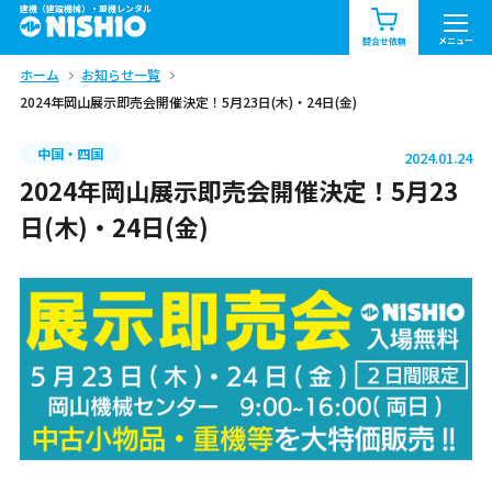
建機（建設機械）・重機レンタル
商品一覧
お知らせ一覧
メニュー
問合せ依頼
ホーム
お知らせ一覧
問合せ依頼リスト
お問合せ
2024年岡山展示即売会開催決定！5月23日(木)・24日(金)
エリア情報を見る
中国・四国
2024.01.24
北海道
東北
関東
2024年岡山展示即売会開催決定！5月23
日(木)・24日(金)
中部
関西
中国・四国
九州・沖縄（外部）