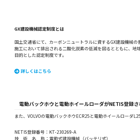
GX建設機械認定制度とは
国土交通省にて、カーボンニュートラルに資するGX建設機械の
施工において排出される二酸化炭素の低減を図るとともに、地
目的とした認定制度です。
詳しくはこちら
電動バックホウと電動ホイールローダがNETIS登録
また、VOLVOの電動バックホウECR25と電動ホイールローダL2
NETIS登録番号：KT-230269-A
技 術 名 称：電動式建設機械（バッテリ式）