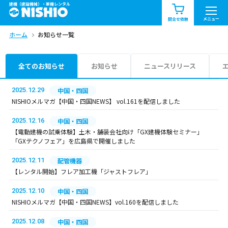
建機（建設機械）・重機レンタル
商品一覧
お知らせ一覧
メニュー
問合せ依頼
ホーム
お知らせ一覧
問合せ依頼リスト
お問合せ
エリア情報を見る
全てのお知らせ
お知らせ
ニュースリリース
北海道
東北
関東
2025.12.29
中国・四国
NISHIOメルマガ【中国・四国NEWS】 vol.161を配信しました
中部
関西
中国・四国
2025.12.16
中国・四国
【電動建機の試乗体験】土木・舗装会社向け「GX建機体験セミナー」
九州・沖縄（外部）
「GXテクノフェア」を広島県で開催しました
2025.12.11
配管機器
【レンタル開始】フレア加工機「ジャストフレア」
2025.12.10
中国・四国
NISHIOメルマガ【中国・四国NEWS】vol.160を配信しました
2025.12.08
中国・四国