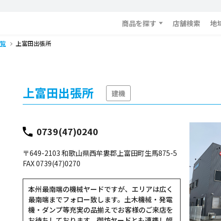
商品を探す
店舗検索
地
覧
上富田出張所
上富田出張所
建機
0739(47)0240
〒649-2103 和歌山県西牟婁郡上富田町生馬875-5
FAX 0739(47)0270
本州最南端の機械ヤードですが、エリアは広く
最南端までフォロー致します。土木機械・発電
機・ダンプ等充実の品揃えでお客様のご来店を
お待ちしております。御坊ヤードとも連携し幅