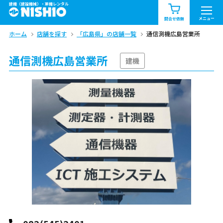
建機（建設機械）・重機レンタル
商品一覧
お知らせ一覧
メニュー
問合せ依頼
ホーム
店舗を探す
「広島県」の店舗一覧
通信測機広島営業所
問合せ依頼リスト
お問合せ
通信測機広島営業所
エリア情報を見る
建機
北海道
東北
関東
中部
関西
中国・四国
九州・沖縄（外部）