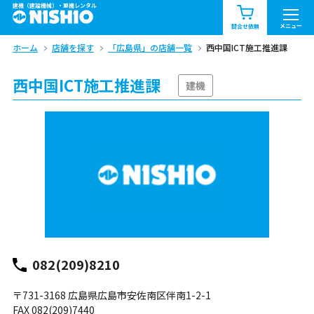
建機（建設機械）・重機レンタル
商品一覧
お知らせ一覧
メニュー
問合せ依頼
ホーム
店舗を探す
「広島県」の店舗一覧
西中国ICT施工推進課
問合せ依頼リスト
お問合せ
西中国ICT施工推進課
エリア情報を見る
建機
北海道
東北
関東
中部
関西
中国・四国
九州・沖縄（外部）
082(209)8210
〒731-3168 広島県広島市安佐南区伴南1-2-1
FAX 082(209)7440