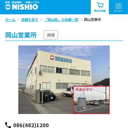
建機（建設機械）・重機レンタル
商品一覧
お知らせ一覧
メニュー
問合せ依頼
ホーム
店舗を探す
「岡山県」の店舗一覧
岡山営業所
問合せ依頼リスト
お問合せ
岡山営業所
エリア情報を見る
建機
北海道
東北
関東
中部
関西
中国・四国
九州・沖縄（外部）
086(482)1200