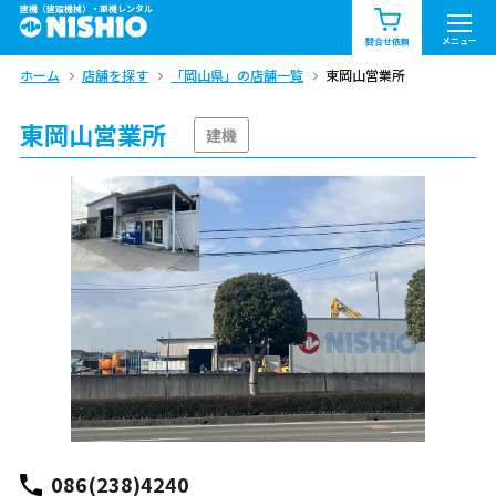
建機（建設機械）・重機レンタル
商品一覧
お知らせ一覧
メニュー
問合せ依頼
ホーム
店舗を探す
「岡山県」の店舗一覧
東岡山営業所
問合せ依頼リスト
お問合せ
東岡山営業所
エリア情報を見る
建機
北海道
東北
関東
中部
関西
中国・四国
九州・沖縄（外部）
086(238)4240