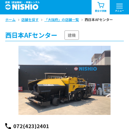
建機（建設機械）・重機レンタル
商品一覧
お知らせ一覧
メニュー
問合せ依頼
ホーム
店舗を探す
「大阪府」の店舗一覧
西日本AFセンター
問合せ依頼リスト
お問合せ
西日本AFセンター
エリア情報を見る
建機
北海道
東北
関東
中部
関西
中国・四国
九州・沖縄（外部）
072(423)2401