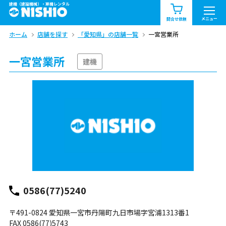
建機（建設機械）・重機レンタル
商品一覧
お知らせ一覧
メニュー
問合せ依頼
ホーム
店舗を探す
「愛知県」の店舗一覧
一宮営業所
問合せ依頼リスト
お問合せ
一宮営業所
エリア情報を見る
建機
北海道
東北
関東
中部
関西
中国・四国
九州・沖縄（外部）
0586(77)5240
〒491-0824 愛知県一宮市丹陽町九日市場字宮浦1313番1
FAX 0586(77)5743