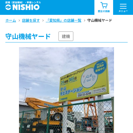
建機（建設機械）・重機レンタル
商品一覧
お知らせ一覧
メニュー
問合せ依頼
ホーム
店舗を探す
「愛知県」の店舗一覧
守山機械ヤード
問合せ依頼リスト
お問合せ
守山機械ヤード
エリア情報を見る
建機
北海道
東北
関東
中部
関西
中国・四国
九州・沖縄（外部）