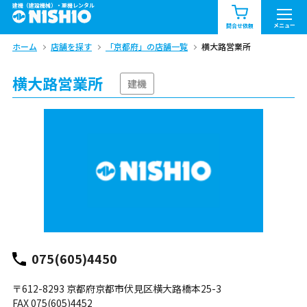
建機（建設機械）・重機レンタル
商品一覧
お知らせ一覧
メニュー
問合せ依頼
ホーム
店舗を探す
「京都府」の店舗一覧
横大路営業所
問合せ依頼リスト
お問合せ
横大路営業所
エリア情報を見る
建機
北海道
東北
関東
中部
関西
中国・四国
九州・沖縄（外部）
075(605)4450
〒612-8293 京都府京都市伏見区横大路橋本25-3
FAX 075(605)4452