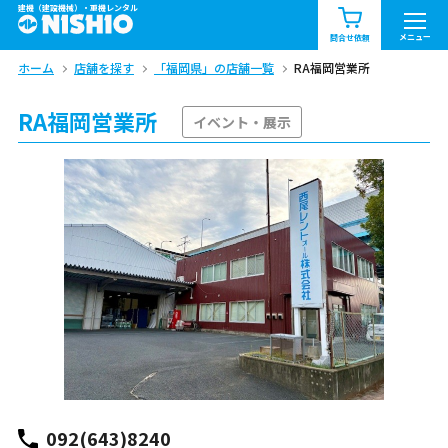
建機（建設機械）・重機レンタル
商品一覧
お知らせ一覧
メニュー
問合せ依頼
ホーム
店舗を探す
「福岡県」の店舗一覧
RA福岡営業所
問合せ依頼リスト
お問合せ
RA福岡営業所
エリア情報を見る
イベント・展示
北海道
東北
関東
中部
関西
中国・四国
九州・沖縄（外部）
092(643)8240