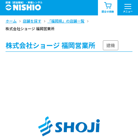
建機（建設機械）・重機レンタル
商品一覧
お知らせ一覧
メニュー
問合せ依頼
ホーム
店舗を探す
「福岡県」の店舗一覧
問合せ依頼リスト
お問合せ
株式会社ショージ 福岡営業所
エリア情報を見る
株式会社ショージ 福岡営業所
建機
北海道
東北
関東
中部
関西
中国・四国
九州・沖縄（外部）