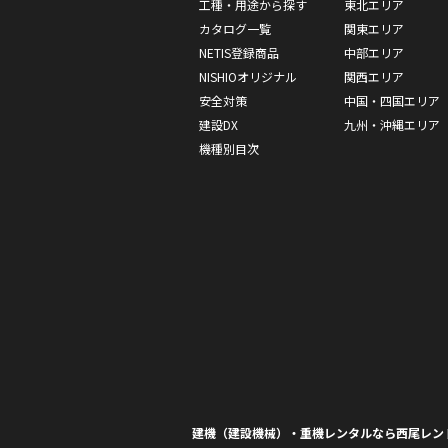
工種・用途から探す
東北エリア
カタログ一覧
関東エリア
NETIS登録商品
中部エリア
NISHIOオリジナル
関西エリア
安全対策
中国・四国エリア
建設DX
九州・沖縄エリア
機種別目次
建機（建設機械）・重機レンタルなら西尾レン