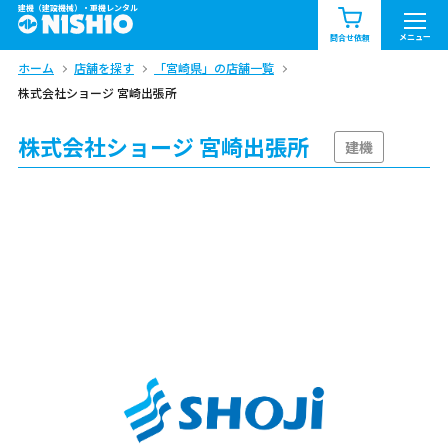
建機（建設機械）・重機レンタル
商品一覧
お知らせ一覧
メニュー
問合せ依頼
ホーム
店舗を探す
「宮崎県」の店舗一覧
問合せ依頼リスト
お問合せ
株式会社ショージ 宮崎出張所
エリア情報を見る
株式会社ショージ 宮崎出張所
建機
北海道
東北
関東
中部
関西
中国・四国
九州・沖縄（外部）