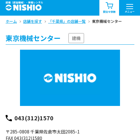
建機（建設機械）・重機レンタル
商品一覧
お知らせ一覧
メニュー
問合せ依頼
ホーム
店舗を探す
「千葉県」の店舗一覧
東京機械センター
問合せ依頼リスト
お問合せ
東京機械センター
エリア情報を見る
建機
北海道
東北
関東
中部
関西
中国・四国
九州・沖縄（外部）
043(312)1570
〒285-0808 千葉県佐倉市太田2085-1
FAX 043(312)1580