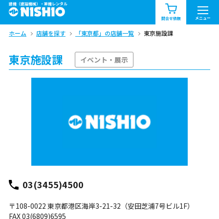
建機（建設機械）・重機レンタル
商品一覧
お知らせ一覧
メニュー
問合せ依頼
ホーム
店舗を探す
「東京都」の店舗一覧
東京施設課
問合せ依頼リスト
お問合せ
東京施設課
エリア情報を見る
イベント・展示
北海道
東北
関東
中部
関西
中国・四国
九州・沖縄（外部）
03(3455)4500
〒108-0022 東京都港区海岸3-21-32（安田芝浦7号ビル1F）
FAX 03(6809)6595