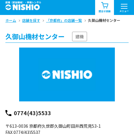
建機（建設機械）・重機レンタル
商品一覧
お知らせ一覧
メニュー
問合せ依頼
ホーム
店舗を探す
「京都府」の店舗一覧
久御山機材センター
問合せ依頼リスト
お問合せ
久御山機材センター
エリア情報を見る
建機
北海道
東北
関東
中部
関西
中国・四国
九州・沖縄（外部）
0774(43)5533
〒613-0036 京都府久世郡久御山町田井西荒見53-1
FAX 0774(43)5537