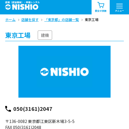
建機（建設機械）・重機レンタル
商品一覧
お知らせ一覧
メニュー
問合せ依頼
ホーム
店舗を探す
「東京都」の店舗一覧
東京工場
問合せ依頼リスト
お問合せ
東京工場
エリア情報を見る
建機
北海道
東北
関東
中部
関西
中国・四国
九州・沖縄（外部）
050(3161)2047
〒136-0082 東京都江東区新木場3-5-5
FAX 050(3161)2048