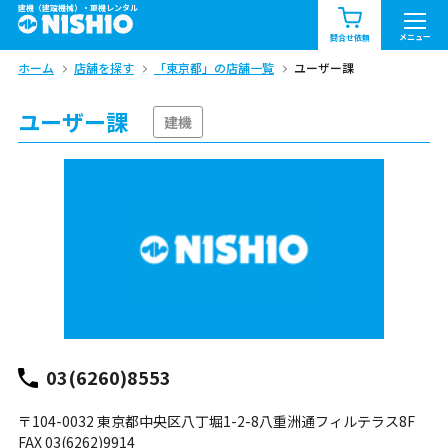
建機（建設機械）・重機レンタル
商品一覧
お知らせ一覧
メニュー
問合せ依頼
ホーム
店舗を探す
「東京都」の店舗一覧
ユーザー課
問合せ依頼リスト
お問合せ
ユーザー課
エリア情報を見る
建機
北海道
東北
関東
中部
関西
中国・四国
九州・沖縄（外部）
03(6260)8553
〒104-0032 東京都中央区八丁堀1-2-8八重洲通フィルテラス8F
FAX 03(6262)9914