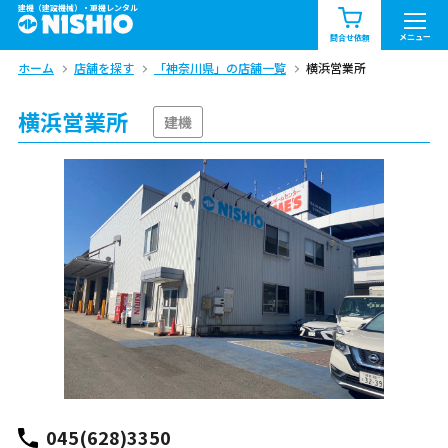
建機（建設機械）・重機レンタル
商品一覧
お知らせ一覧
メニュー
問合せ依頼
ホーム
店舗を探す
「神奈川県」の店舗一覧
横浜営業所
問合せ依頼リスト
お問合せ
横浜営業所
エリア情報を見る
建機
北海道
東北
関東
中部
関西
中国・四国
九州・沖縄（外部）
045(628)3350