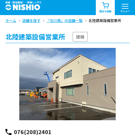
建機（建設機械）・重機レンタル
商品一覧
お知らせ一覧
メニュー
問合せ依頼
ホーム
店舗を探す
「石川県」の店舗一覧
北陸建築設備営業所
問合せ依頼リスト
お問合せ
北陸建築設備営業所
エリア情報を見る
建機
北海道
東北
関東
中部
関西
中国・四国
九州・沖縄（外部）
076(208)2401