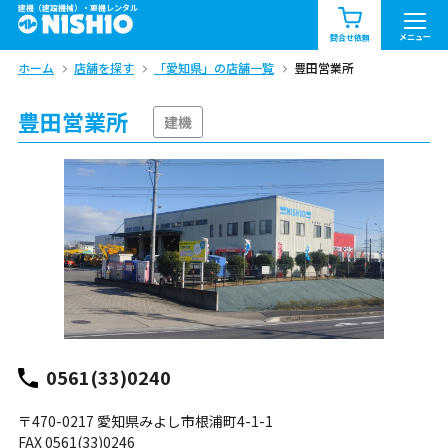
建機（建設機械）・重機レンタル
商品一覧
お知らせ一覧
メニュー
問合せ依頼
ホーム
店舗を探す
「愛知県」の店舗一覧
豊田営業所
問合せ依頼リスト
お問合せ
豊田営業所
エリア情報を見る
建機
北海道
東北
関東
中部
関西
中国・四国
九州・沖縄（外部）
0561(33)0240
〒470-0217 愛知県みよし市根浦町4-1-1
FAX 0561(33)0246